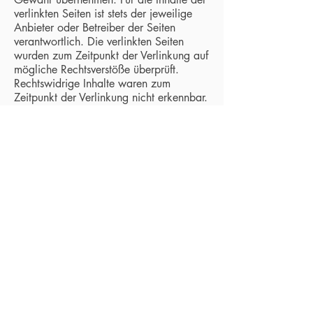
verlinkten Seiten ist stets der jeweilige
Anbieter oder Betreiber der Seiten
verantwortlich. Die verlinkten Seiten
wurden zum Zeitpunkt der Verlinkung auf
mögliche Rechtsverstöße überprüft.
Rechtswidrige Inhalte waren zum
Zeitpunkt der Verlinkung nicht erkennbar.
Eine permanente inhaltliche Kontrolle der
verlinkten Seiten ist jedoch ohne
konkrete Anhaltspunkte einer
Rechtsverletzung nicht zumutbar. Bei
Bekanntwerden von Rechtsverletzungen
werden wir derartige Links umgehend
entfernen.
Urheberrecht
Die durch die Seitenbetreiber erstellten
Inhalte und Werke auf diesen Seiten
unterliegen dem deutschen Urheberrecht.
Die Vervielfältigung, Bearbeitung,
Verbreitung und jede Art der Verwertung