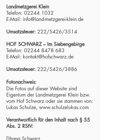
Landmetzgerei Klein
Telefon: 02244 1032
E-Mail:
info@land-metzgerei-klein.de
Umsatz
steuer:
222/5426/3514
HOF SCHWARZ – Im Siebengebirge
Telefon
:
02244 8478 683
E-Mail:
kontakt@hofschwarz.de
Umsatz
steuer:
222/5426/3886
Fotonachweis:
Die Fotos auf dieser Website sind
Eigentum der Landmetzgerei Klein bzw.
vom Hof Schwarz oder sie stammen von:
Lukas Schulze,
www.schulzelukas.com
Verantwortlich für den Inhalt nach § 55
Abs. 2 RStV:
Dhana Schwarz